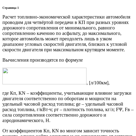
Страница 1
Расчет топливно-экономической характеристики автомобиля
проводим для четвёртой передачи в КП при разных уровнях
дорожного сопротивления от минимального, равного
сопротивлению качению по асфальту, до максимального,
которое автомобиль может преодолеть лишь в узком
диапазоне угловых скоростей двигателя, близких к угловой
скорости двигателя при максимальном крутящем моменте.
Вычисления производятся по формуле
, [л/100км],
где Кп, КN – коэффициенты, учитывающие влияние загрузки
двигателя соответственно по оборотам и мощности на
удельный часовой расход топлива; ge – удельный часовой
расход топлива, г/кВт∙ч; ρт – плотность топлива, кг/л; FΨ, Fв –
сила сопротивления соответственно дорожного и
аэродинамического, Н.
От коэффициентов Кп, КN во многом зависит точность