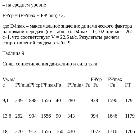
– на среднем уровне
FΨср = (FΨmax + FΨ min) / 2,
где D4max – максимальное значение динамического фактора
на прямой передаче (см. табл. 5). D4max = 0,102 при ωе = 261
с–1, что соответствует V = 22,6 м/с. Результаты расчета
сопротивлений сведем в табл. 9
Таблица 9
Силы сопротивления движению и сила тяги
Va, м/
FΨcp
FΨmax
с
FΨmin
FΨcp
FΨmax
Fв
FΨmin+ Fв
+Fв
+Fв
FT
9,1
239
898
1556
40
280
938
1596
179
13,6
252
904
1556
90
343
994
1646
1179
18,1
270
913
1556
160
430
1073
1716
1705