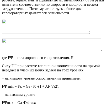
расчета, однако найти адекватные их зависимости от загрузки
двигателя соответственно по скорости и мощности весьма
затруднительно. Поэтому используем общие для
карбюраторных двигателей зависимости
;
,
где FΨ – сила дорожного сопротивления, Н.
Силу FΨ при расчете топливной экономичности на прямой
передаче в учебных целях задаем на трех уровнях:
– на низшем уровне сопротивлений принимаем
FΨ min = Fк = Ga ∙ f0 ∙(1 + Af∙ Va2);
– на высшем уровне
FΨmax = Ga ∙D4max;