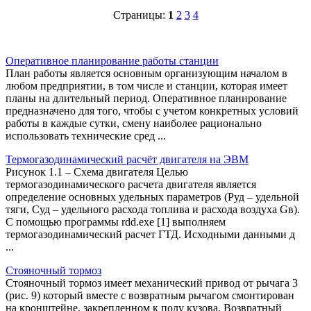
Страницы:
1
2
3
4
Оперативное планирование работы станции
План работы является основным организующим началом в
любом предприятии, в том числе и станции, которая имеет
планы на длительный период. Оперативное планирование
предназначено для того, чтобы с учетом конкретных условий
работы в каждые сутки, смену наиболее рационально
использовать технические сред ...
Термогазодинамический расчёт двигателя на ЭВМ
Рисунок 1.1 – Схема двигателя Целью
термогазодинамического расчета двигателя является
определение основных удельных параметров (Pуд – удельной
тяги, Суд – удельного расхода топлива и расхода воздуха Gв).
С помощью программы rdd.exe [1] выполняем
термогазодинамический расчет ГТД. Исходными данными д
...
Стояночный тормоз
Стояночный тормоз имеет механический привод от рычага 3
(рис. 9) который вместе с возвратным рычагом смонтирован
на кронштейне, закрепленном к полу кузова. Возвратный