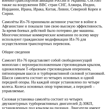
военно-транспортной авиации России и Украины. Состоит
также на вооружении ВВС стран СНГ, Алжира, Индии,
Иордании, Ирана, Ирака, Китая, Ливии, Северной Кореи и
Сирии.
Самолёты Ил-76 принимали активное участие в войне в
Афганистане и показали там свою высокую эффективность.
За время боевых действий было потеряно две машины.
Многочисленные коммерческие компании по всему миру
используют гражданские модификации Ил-76 для
осуществления транспортных перевозок.
Общие сведения
Самолет Ил-76 представляет собой свободнонесущий
моноплан с верхнерасположенным стреловидным крылом,
однокилевым Т-образным стреловидным оперением,
пятиопорным шасси и турбореактивной силовой установкой.
Шасси самолета состоит из четырех основных и одной
передней опоры. На каждой опоре установлено по четыре
колеса. Колеса основных опор тормозные, а передней –
управляемые.
Силовая установка самолёта состоит из четырех
двухконтурных турбореактивных двигателей Д-30КП,
установленных под крылом на пилонах. Двигатели имеют