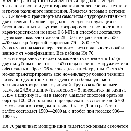
Военно-транспортный самолёт Ил-76 предназначен для
транспортировки и десантирования личного состава, техники
и грузов различного назначения. Является первым в истории
СССР военно-транспортным самолётом с турбореактивными
двигателями. Самолёт предназначен для эксплуатации с
бетонированных и грунтовых аэродромов с прочностными
характеристиками не ниже 0,6 МПа и способен доставлять
грузы максимальной массой 28—60 т на расстояние 3600—
4200 км с крейсерской скоростью 770—800 км/ч
(максимальная масса перевозимого груза и дальность полёта
зависит от модификации). Все кабины Ил-76
герметизированы, что даёт возможность перевозить 167 (в
двухпалубном варианте — 245) солдат с личным оружием или
обеспечить выброс 126 человек десантной группы. Самолёт
может транспортировать всю номенклатуру боевой техники
воздушно-десантных подразделений и большую часть
техники мотострелковых дивизий. Грузовая кабина имеет
размеры 24,5м в длину (из которых 4,5 приходится на рампу),
3,45м в ширину и 3,4м в высоту. Самолёт способен брать на
борт до 109500л топлива и преодолевать расстояние до 6700
км со средним расходом топлива 9 т/час. Длина разбега на
взлёте составляет 1500—2000 м, а пробег при посадке 930—
1000 м.
Ил-76 различных модификаций является основным самолётом