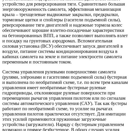
устройство для реверсирования тяги. Сравнительно большая
энерговооруженность самолета, эффективная механизация
крыла – трехщелевые выдвижные закрылки, предкрылки,
тормозные щитки и спойлеры (гасители подъемной силы),
реверсирование тяги двигателей и надежные тормоза колес
обеспечивают хорошие взлетно-посадочные характеристики
на бетонированных ВПП, а также позволяют выполнять взлет
и посадку на грунтовых аэродромах. Вспомогательная
силовая установка (ВСУ) обеспечивает запуск двигателей в
воздухе, питание системы кондиционирования воздуха в
кабинах самолета на земле и питание электросети самолета
переменным и постоянным током.
Система управления рулевыми поверхностями самолета
(рулями, элёронами и гасителями подъемной силы) бустерная
и выполнена по необратимой схеме, т.е. по всем трем каналам
управления имеет необратимые бустерные рулевые
гидроприводы, отклоняющие рулевые поверхности при
перемещении рычагов управления пилотом или по сигналам
системы автоматического управления (САУ). Так как бустеры
работают по необратимой схеме, то усилие на рычагах
управления пилотов практически отсутствует. Для имитации
этих усилий применяются пружинные загрузочные
устройства (загружатели). Наряду с бустерным управлением
возможно и прямое безбустерное. В обоих случаях усилия