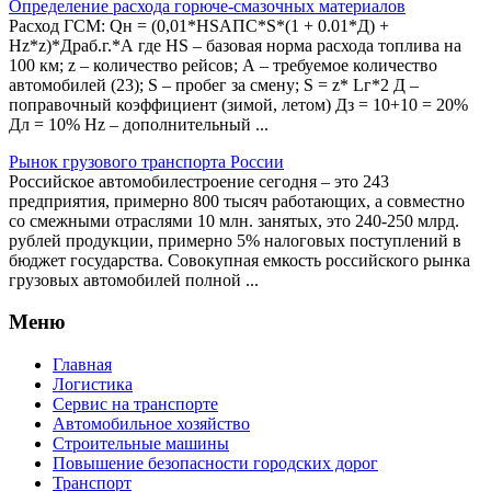
Определение расхода горюче-смазочных материалов
Расход ГСМ: Qн = (0,01*НSAПС*S*(1 + 0.01*Д) +
Нz*z)*Драб.г.*А где НS – базовая норма расхода топлива на
100 км; z – количество рейсов; А – требуемое количество
автомобилей (23); S – пробег за смену; S = z* Lг*2 Д –
поправочный коэффициент (зимой, летом) Дз = 10+10 = 20%
Дл = 10% Нz – дополнительный ...
Рынок грузового транспорта России
Российское автомобилестроение сегодня – это 243
предприятия, примерно 800 тысяч работающих, а совместно
со смежными отраслями 10 млн. занятых, это 240-250 млрд.
рублей продукции, примерно 5% налоговых поступлений в
бюджет государства. Совокупная емкость российского рынка
грузовых автомобилей полной ...
Меню
Главная
Логистика
Сервис на транспорте
Автомобильное хозяйство
Строительные машины
Повышение безопасности городских дорог
Транспорт